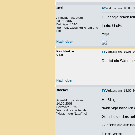
anqi
Verfasst am: 18.05.2
Du hast ja schon tol
Anmeldungsdatum:
20.08.2007
Beiträge: 1646
Liebe Grüße,
Wohnort: Zwischen Rhein und
Eifel
Anja
Nach oben
Patchkatze
Verfasst am: 18.05.2
Gast
Das ist ein Wandbe
Nach oben
sloeber
Verfasst am: 18.05.2
Hi, Rita,
Anmeldungsdatum:
14.05.2008
Beiträge: 7039
dank Anja habe ich 
Wohnort: nahe bei dem
"Herzen der Natur" ;o)
Ganz besonders gefal
Gehören die alle no
_______________
Heiter weiter,