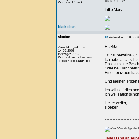
Viele Grüße
Wohnort: Lübeck
Little Mary
_______________
Nach oben
sloeber
Verfasst am: 19.05.2
Hi, Rita,
Anmeldungsdatum:
14.05.2008
Beiträge: 7039
10 Zauberwürfel (in
Wohnort: nahe bei dem
Ich habe auch schon
"Herzen der Natur" ;o)
Das ist meine Besch
Oder bei Handballsp
Einen einzigen habe 
Und meinen ersten be
Ich will natürlich no
Ich weiß auch schon
_______________
Heiter weiter,
sloeber
°°°°°°°°°°°°°°°°°°°°°°
"Grundzüge der H
Jedes Ding an seine