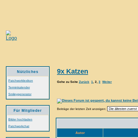
9x Katzen
Nützliches
Patchworklexikon
Gehe zu Seite
Zurück
1
,
2
,
3
Weiter
Terminkalender
Smileygenerator
Beiträge der letzten Zeit anzeigen:
Für Mitglieder
Bilder hochladen
Patchworkchat
Autor