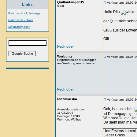
QuiltanfängerBS
Verfasst am: 18.05.2
Links
Gast
Hallo Rita
Patchwork - Anleitungen
Patchwork - Oase
der Quilt sieht sehr
MeinStoffpaket
Gruß aus der Löwen
Olli
Nach oben
Werbung
Verfasst am: 18.05.2
Registrieren oder Einloggen,
um Werbung auszublenden
Nach oben
tanzmaus64
Verfasst am: 18.05.2
Och, ist das schön.
Anmeldungsdatum:
11.02.2008
Ist Dir megagut gel
Beiträge: 11283
Wie hast Du die Hol
Wohnort: Wülfrath
Da sieht man mal wi
_______________
Und Erstens kommt 
Lieber Gruss