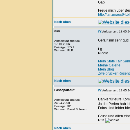
Gabi
Freue mich über Be
http://tanzmaus64.b
Nach oben
nini
Verfasst am: 18.05.2
Gefällt mir sehr gut!
Anmeldungsdatum:
17.10.2006
_______________
Beiträge: 1771
Lg
Wohnort: RLP
Nicole
Mein State Fair Sam
Meine Galerie
Mein Blog
Zweibrücker Rosenq
Nach oben
Passepartout
Verfasst am: 18.05.2
Danke für eure Ko
Anmeldungsdatum:
24.04.2008
Ja die Perlen hab ic
Beiträge: 32
Fotos sind leider hi
Wohnort: Basel Schweiz
Gruss und allen ei
Rita
Nach oben