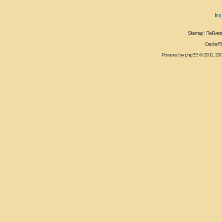
Sitemap
|
Reißvers
CrackerT
Powered by
phpBB
© 2001, 20