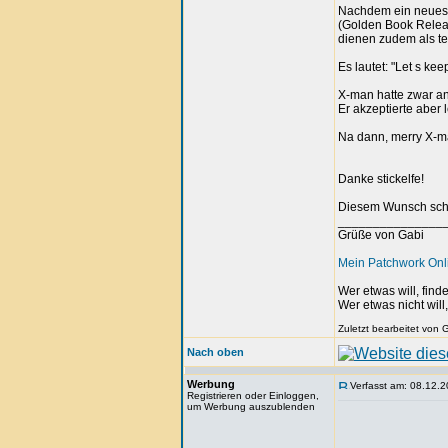
Nachdem ein neues L
(Golden Book Releas
dienen zudem als t
Es lautet: "Let s ke
X-man hatte zwar a
Er akzeptierte aber
Na dann, merry X-m
Danke stickelfe!
Diesem Wunsch schli
_______________
Grüße von Gabi
Mein Patchwork On
Wer etwas will, fin
Wer etwas nicht will
Zuletzt bearbeitet von
Nach oben
Werbung
Verfasst am: 08.12.2
Registrieren oder Einloggen,
um Werbung auszublenden