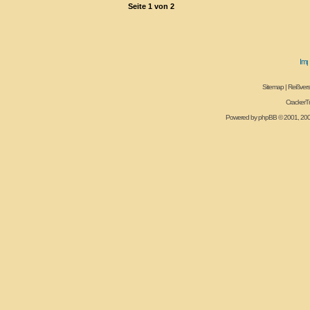
Seite
1
von
2
Sitemap
|
Reißvers
CrackerT
Powered by
phpBB
© 2001, 20