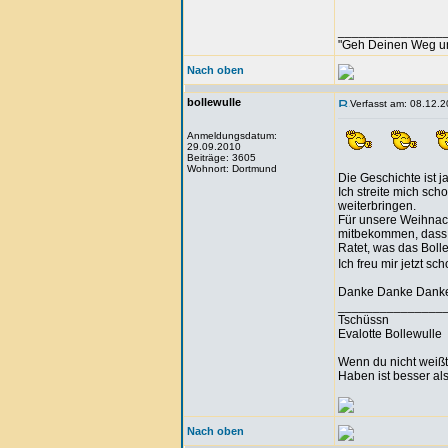
_______________
"Geh Deinen Weg u
Nach oben
bollewulle
Verfasst am: 08.12.2
Anmeldungsdatum:
29.09.2010
Beiträge: 3605
Wohnort: Dortmund
Die Geschichte ist ja
Ich streite mich sch
weiterbringen.
Für unsere Weihnacht
mitbekommen, dass e
Ratet, was das Boll
Ich freu mir jetzt sc
Danke Danke Danke, 
_______________
Tschüssn
Evalotte Bollewulle
Wenn du nicht weißt,
Haben ist besser al
Nach oben