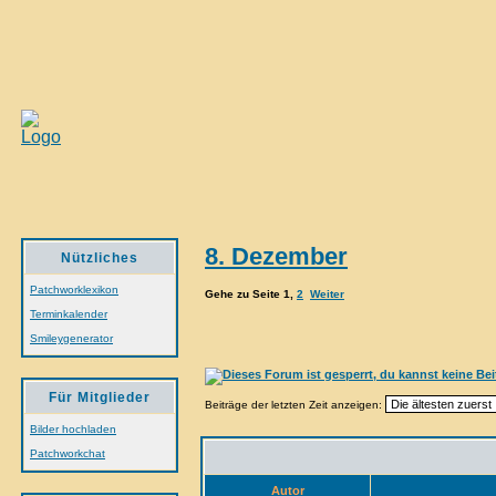
8. Dezember
Nützliches
Patchworklexikon
Gehe zu Seite
1
,
2
Weiter
Terminkalender
Smileygenerator
Für Mitglieder
Beiträge der letzten Zeit anzeigen:
Bilder hochladen
Patchworkchat
Autor