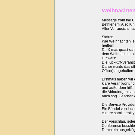
Weihnachten
Message from the CE
Bethlehem: Also Kind
Aller Vorrausicht na
Status:
Wie Weihnachten let
heißen!
Da X-mas quasi schon
dem Weihnachts-roll-
Hinweis:
Die Kick-Off-Verans
Daher wurde das off
Officer) abgehalten.
Erstmals haben wir e
klare Verantwortun
und außerdem hilft,
die Ablauforganisat
auch sog. Geschenk-
Die Service Provider
Ein Bündel von Incen
culture samt identity
Der Vorschlag, jede
Conference beschlos
Durch ein ausgeklüg