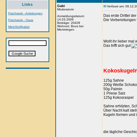
Links
Gabi
Verfasst am: 08.12.2
Moderatorin
Patchwork - Anleitungen
Das erste Drittel d
Anmeldungsdatum:
14.03.2006
Die Vorbereitungen 
Patchwork - Oase
Beiträge: 20428
Wohnort: Boos bei
MeinStoffpaket
Memmingen
Wollt ihr lieber mal
Das trifft sich gut
Kokoskugel
125g Sahne
200g Weiße Schokol
50g Palmin
1 Priese Salz
125g Kokosraspel
Sahne erhitzten, Sc
Über Nacht kalt stel
Kugeln formen und 
die tägliche Geschic