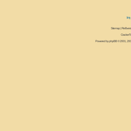
Sitemap
|
Reißvers
CrackerT
Powered by
phpBB
© 2001, 20