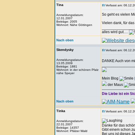
Tina
Verfasst am: 06.12.2
So geht es vielen M
Anmeldungsdatum:
12.01.2007
Beiträge: 2005
Vielen dank, für da
Wohnort: Nähe Göttingen
_______________
alles wird gut.....
Nach oben
Skendysky
Verfasst am: 06.12.2
Anmeldungsdatum:
DANKE Auch von mi
13.05.2009
_______________
Beiträge: 1881
Wohnort: in der schönen Pfalz
nähe Speyer
Mein Blog
der Maus
---------------------------
Die Liebe ist ein St
Nach oben
Tinka
Verfasst am: 06.12.2
Anmeldungsdatum:
22.01.2007
Danke für das schö
Beiträge: 14357
Gibt einem schon zu
Wohnort: Pfälzer Wald
Bei uns ist dieses J