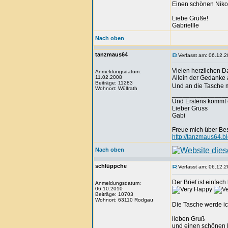
Einen schönen Nikol
Liebe Grüße!
Gabriellle
Nach oben
tanzmaus64
Verfasst am: 06.12.2
Vielen herzlichen D
Anmeldungsdatum:
11.02.2008
Allein der Gedanke 
Beiträge: 11283
Und an die Tasche m
Wohnort: Wülfrath
_______________
Und Erstens kommt 
Lieber Gruss
Gabi
Freue mich über Be
http://tanzmaus64.b
Nach oben
schlüppche
Verfasst am: 06.12.2
Der Brief ist einfach
Anmeldungsdatum:
06.10.2010
Beiträge: 10703
Wohnort: 63110 Rodgau
Die Tasche werde i
lieben Gruß
und einen schönen 