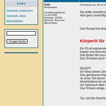
Links
Gabi
Verfasst am: 06.12.2
Moderatorin
Patchwork - Anleitungen
Die dritte vorweihn
Anmeldungsdatum:
14.03.2006
Also ganz vorsichtig
Patchwork - Oase
Beiträge: 20428
Wohnort: Boos bei
MeinStoffpaket
Memmingen
Das Rezept hat sheph
Körperöl für
Ein Öl mit wärmende
Ingwer und Zimt wer
Das fördert die Dur
Das Öl lindert auc
REZEPT
Ein etwa sieben Zen
Den geriebenen Ingwe
Je einen Teil davo
Abschließend ein et
Vor Gebrauch stets 
Das Öl kann einige 
Tja, und die Geschi