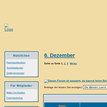
6. Dezember
Nützliches
Patchworklexikon
Gehe zu Seite
1
,
2
,
3
Weiter
Terminkalender
Smileygenerator
Für Mitglieder
Beiträge der letzten Zeit anzeigen:
Bilder hochladen
Patchworkchat
Autor