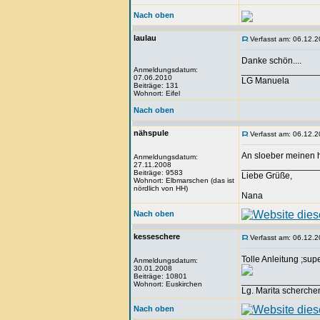
Nach oben
laulau
Verfasst am: 06.12.2
Danke schön....
Anmeldungsdatum:
_______________
07.06.2010
LG Manuela
Beiträge: 131
Wohnort: Eifel
Nach oben
nähspule
Verfasst am: 06.12.2
An sloeber meinen he
Anmeldungsdatum:
27.11.2008
_______________
Beiträge: 9583
Liebe Grüße,
Wohnort: Elbmarschen (das ist
nördlich von HH)
Nana
Nach oben
kesseschere
Verfasst am: 06.12.2
Tolle Anleitung ;supe
Anmeldungsdatum:
30.01.2008
Beiträge: 10801
_______________
Wohnort: Euskirchen
Lg. Marita scherche
Nach oben