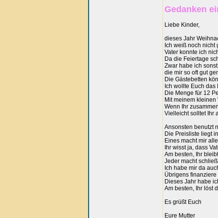
Gedanken ei
Liebe Kinder,
dieses Jahr Weihnac
Ich weiß noch nicht
Vater konnte ich ni
Da die Feiertage sc
Zwar habe ich sonst 
die mir so oft gut 
Die Gästebetten kön
Ich wollte Euch das 
Die Menge für 12 Pe
Mit meinem kleinen 
Wenn Ihr zusammenfa
Vielleicht solltet I
Ansonsten benutzt n
Die Preisliste liegt
Eines macht mir all
Ihr wisst ja, dass Va
Am besten, Ihr blei
Jeder macht schließ
Ich habe mir da auch
Übrigens finanziere
Dieses Jahr habe ic
Am besten, Ihr löst 
Es grüßt Euch
Eure Mutter