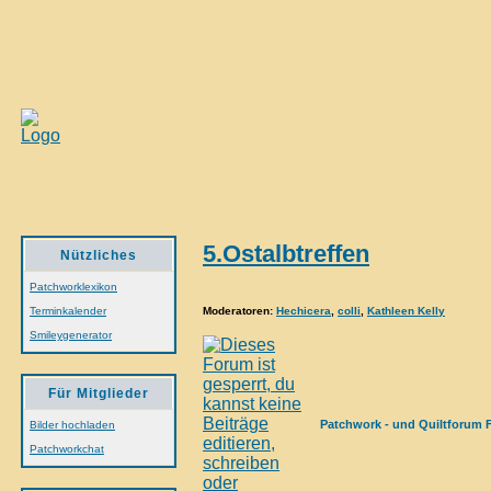
5.Ostalbtreffen
Nützliches
Patchworklexikon
Moderatoren
:
Hechicera
,
colli
,
Kathleen Kelly
Terminkalender
Smileygenerator
Für Mitglieder
Patchwork - und Quiltforum 
Bilder hochladen
Patchworkchat