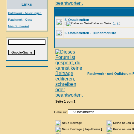
Links
Patchwork - Anleitungen
Patchwork - Oase
5. Ostalbtreffen
[
Gehe zu Seite:
1
,
2
]
MeinStoffpaket
5. Ostalbtreffen - Teilnehmerliste
Patchwork - und Quiltforum 
Seite
1
von
1
Gehe zu:
Neue Beiträge
Keine neuen B
Neue Beiträge [ Top-Thema ]
Keine neuen Be