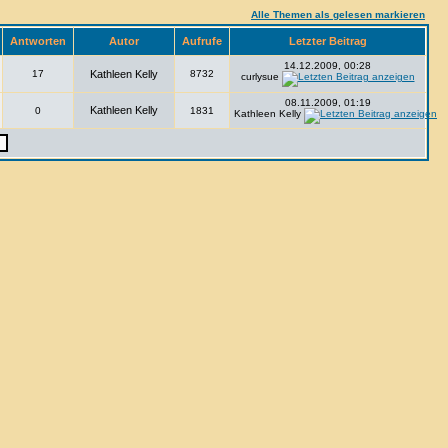
Alle Themen als gelesen markieren
Antworten
Autor
Aufrufe
Letzter Beitrag
14.12.2009, 00:28
17
Kathleen Kelly
8732
curlysue
08.11.2009, 01:19
Kathleen Kelly
0
1831
Kathleen Kelly