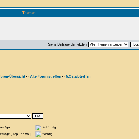
Themen
Siehe Beiträge der letzten:
Foren-Übersicht
->
Alte Forumstreffen
->
5.Ostalbtreffen
eiträge
Ankündigung
iträge [ Top-Thema ]
Wichtig