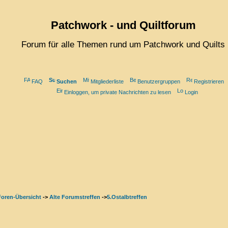
Patchwork - und Quiltforum
Forum für alle Themen rund um Patchwork und Quilts
FAQ
Suchen
Mitgliederliste
Benutzergruppen
Registrieren
Einloggen, um private Nachrichten zu lesen
Login
Foren-Übersicht
->
Alte Forumstreffen
->
5.Ostalbtreffen