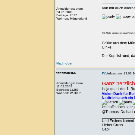
Von mir auch allerh
Anmeldungsdatum:
23.06.2008
Beiträge: 2577
Wohnort: Münsterland
PS: Nicht vergessen, das Forum r
_______________
Grüße aus dem Mün
Ulrike
Der Kopf ist rund, 
Nach oben
tanzmaus64
Verfasst am: 13.03.2
Ganz herzlic
Anmeldungsdatum:
11.02.2008
Ist ja quasi der 1. 
Beiträge: 11283
Wohnort: Wülfrath
Vielen Dank für Eure
Natürlich auch ein 
Ich hoffe doch sehr,
@Thomas: Du hast e
_______________
Und Erstens kommt 
Lieber Gruss
Gabi