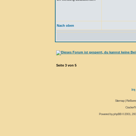
Nach oben
Seite
3
von
5
Sitemap
|
Reißvers
CrackerT
Powered by
phpBB
© 2001, 20