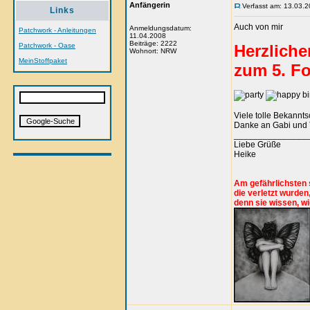
Anfängerin
Verfasst am: 13.03.2
Links
Auch von mir
Anmeldungsdatum:
Patchwork - Anleitungen
11.04.2008
Beiträge: 2222
Patchwork - Oase
Herzlich
Wohnort: NRW
MeinStoffpaket
zum 5. F
Viele tolle Bekannt
Danke an Gabi und T
_______________
Liebe Grüße
Heike
Am gefährlichsten 
die verletzt wurden
denn sie wissen, wi