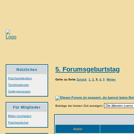
5. Forumsgeburtstag
Nützliches
Patchworklexikon
Gehe zu Seite
Zurück
1
,
2
,
3
,
4
,
5
Weiter
Terminkalender
Smileygenerator
Beiträge der letzten Zeit anzeigen:
Für Mitglieder
Bilder hochladen
Patchworkchat
Autor