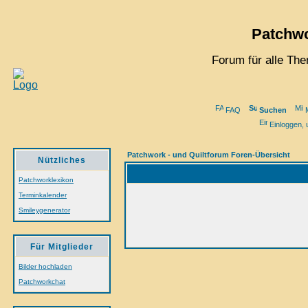
Patchwo
Forum für alle Th
FAQ
Suchen
M
Einloggen, 
Patchwork - und Quiltforum Foren-Übersicht
Nützliches
Patchworklexikon
Terminkalender
Smileygenerator
Für Mitglieder
Bilder hochladen
Patchworkchat