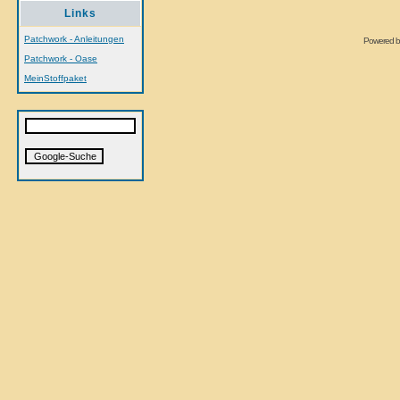
Links
Patchwork - Anleitungen
Powered 
Patchwork - Oase
MeinStoffpaket