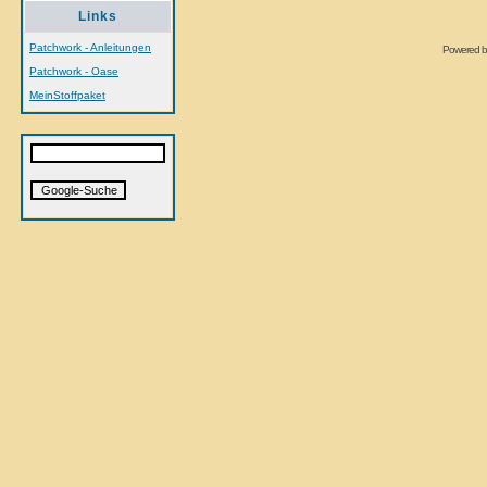
Links
Patchwork - Anleitungen
Powered 
Patchwork - Oase
MeinStoffpaket