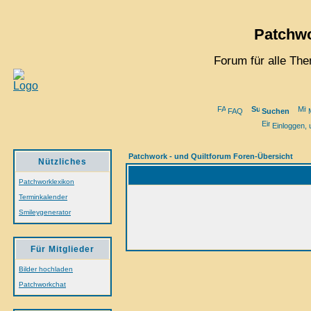
Patchwo
Forum für alle Th
FAQ
Suchen
M
Einloggen, 
Patchwork - und Quiltforum Foren-Übersicht
Nützliches
Patchworklexikon
Terminkalender
Smileygenerator
Für Mitglieder
Bilder hochladen
Patchworkchat