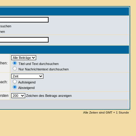
 suchen
hen
chen:
Titel und Text durchsuchen
Nur Nachrichtentext durchsuchen
nach:
Aufsteigend
Absteigend
rsten
Zeichen des Beitrags anzeigen
Alle Zeiten sind GMT + 1 Stunde