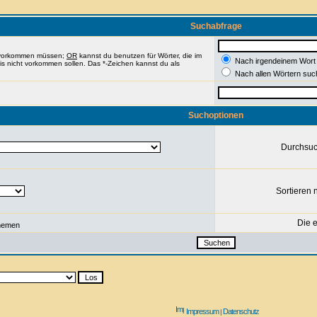
Suchabfrage
e vorkommen müssen;
OR
kannst du benutzen für Wörter, die im
Nach irgendeinem Wort
nis nicht vorkommen sollen. Das *-Zeichen kannst du als
Nach allen Wörtern suc
Suchoptionen
Durchsu
Sortieren 
Die e
hemen
Impressum
Datenschutz
|