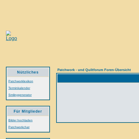
Patchwork - und Quiltforum Foren-Übersicht
Nützliches
Patchworklexikon
Terminkalender
Smileygenerator
Für Mitglieder
Bilder hochladen
Patchworkchat