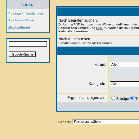
Links
Patchwork - Anleitungen
Nach Begriffen suchen:
Patchwork - Oase
Du kannst
AND
benutzen, um Wörter zu definieren, di
MeinStoffpaket
Resultat sein können und
NOT
für Wörter, die im Ergeb
Platzhalter benutzen.
Nach Autor suchen:
Benutze das *-Zeichen als Platzhalter
Forum:
Kategorie:
Ergebnis anzeigen als:
Beiträge
T
Gehe zu: