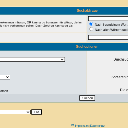
Suchabfrage
e vorkommen müssen;
OR
kannst du benutzen für Wörter, die im
Nach irgendeinem Wort
nis nicht vorkommen sollen. Das *-Zeichen kannst du als
Nach allen Wörtern suc
Suchoptionen
Durchsu
Sortieren 
Die e
hemen
Impressum
Datenschutz
|