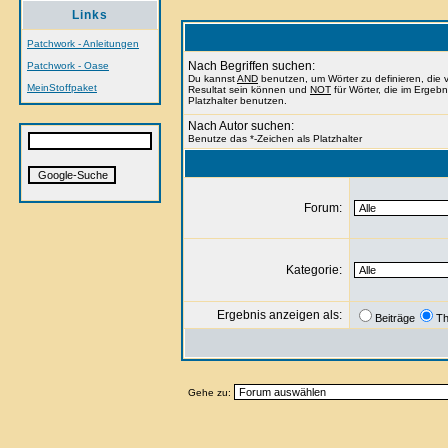
Links
Patchwork - Anleitungen
Nach Begriffen suchen:
Patchwork - Oase
Du kannst
AND
benutzen, um Wörter zu definieren, di
MeinStoffpaket
Resultat sein können und
NOT
für Wörter, die im Ergeb
Platzhalter benutzen.
Nach Autor suchen:
Benutze das *-Zeichen als Platzhalter
Forum:
Kategorie:
Ergebnis anzeigen als:
Beiträge
T
Gehe zu: