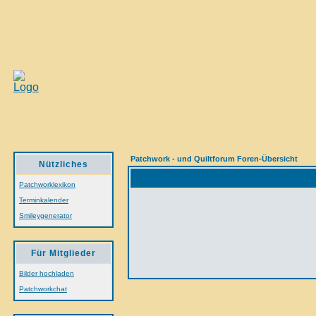
Patchwork - und Quiltforum Foren-Übersicht
Nützliches
Patchworklexikon
Terminkalender
Smileygenerator
Für Mitglieder
Bilder hochladen
Patchworkchat