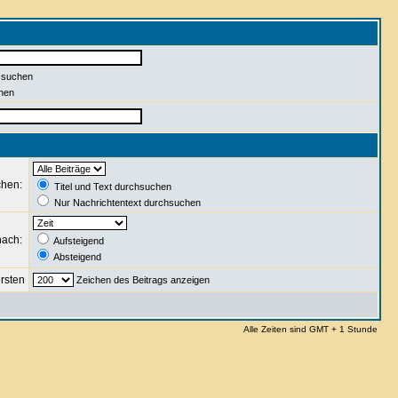
 suchen
hen
chen:
Titel und Text durchsuchen
Nur Nachrichtentext durchsuchen
nach:
Aufsteigend
Absteigend
rsten
Zeichen des Beitrags anzeigen
Alle Zeiten sind GMT + 1 Stunde