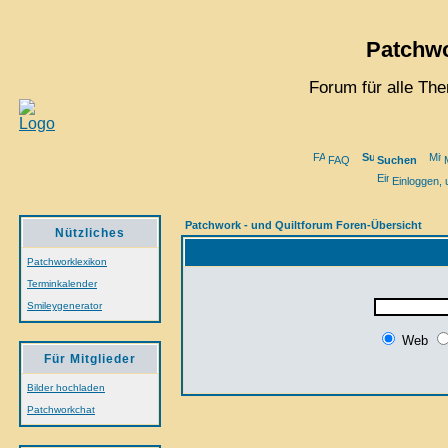
Patchwo
Forum für alle Th
FAQ
Suchen
Einloggen, 
Patchwork - und Quiltforum Foren-Übersicht
Nützliches
Patchworklexikon
Terminkalender
Smileygenerator
Web
Für Mitglieder
Bilder hochladen
Patchworkchat