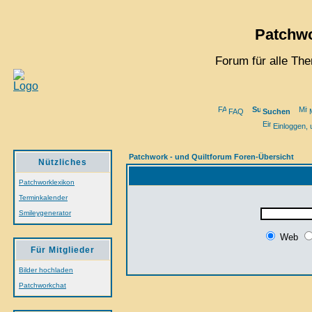
Patchwo
Forum für alle Th
FAQ
Suchen
Einloggen, 
Patchwork - und Quiltforum Foren-Übersicht
Nützliches
Patchworklexikon
Terminkalender
Smileygenerator
Web
Für Mitglieder
Bilder hochladen
Patchworkchat