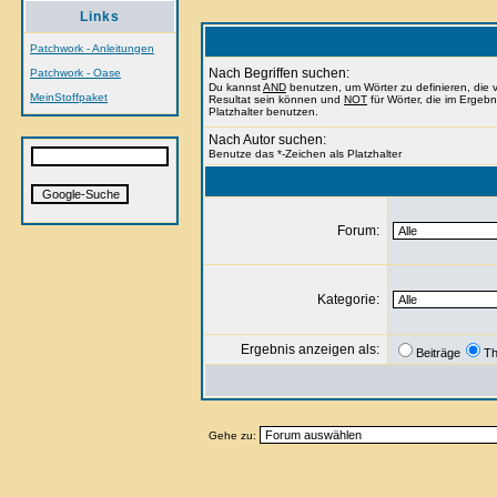
Links
Patchwork - Anleitungen
Nach Begriffen suchen:
Patchwork - Oase
Du kannst
AND
benutzen, um Wörter zu definieren, di
MeinStoffpaket
Resultat sein können und
NOT
für Wörter, die im Ergeb
Platzhalter benutzen.
Nach Autor suchen:
Benutze das *-Zeichen als Platzhalter
Forum:
Kategorie:
Ergebnis anzeigen als:
Beiträge
T
Gehe zu: