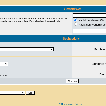
Suchabfrage
e vorkommen müssen;
OR
kannst du benutzen für Wörter, die im
Nach irgendeinem Wort
nis nicht vorkommen sollen. Das *-Zeichen kannst du als
Nach allen Wörtern suc
Suchoptionen
Durchsu
Sortieren 
Die e
hemen
Impressum
Datenschutz
|