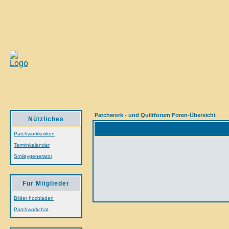
Patchwork - und Quiltforum Foren-Übersicht
Nützliches
Patchworklexikon
Terminkalender
Smileygenerator
Für Mitglieder
Bilder hochladen
Patchworkchat