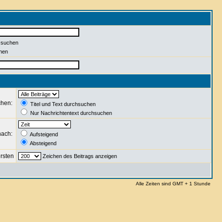
 suchen
hen
chen:
Titel und Text durchsuchen
Nur Nachrichtentext durchsuchen
nach:
Aufsteigend
Absteigend
rsten
Zeichen des Beitrags anzeigen
Alle Zeiten sind GMT + 1 Stunde