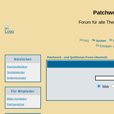
Patchwo
Forum für alle Th
FAQ
Suchen
Einloggen, 
Patchwork - und Quiltforum Foren-Übersicht
Nützliches
Patchworklexikon
Terminkalender
Smileygenerator
Web
Für Mitglieder
Bilder hochladen
Patchworkchat