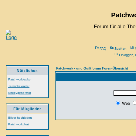
Patchwo
Forum für alle Th
FAQ
Suchen
Einloggen, 
Patchwork - und Quiltforum Foren-Übersicht
Nützliches
Patchworklexikon
Terminkalender
Smileygenerator
Web
Für Mitglieder
Bilder hochladen
Patchworkchat