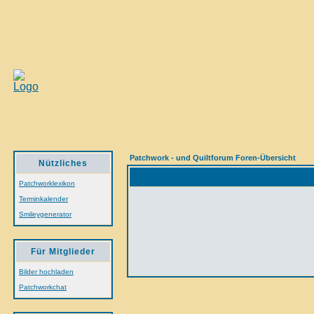
Patchwork - und Quiltforum Foren-Übersicht
Nützliches
Patchworklexikon
Terminkalender
Smileygenerator
Für Mitglieder
Bilder hochladen
Patchworkchat