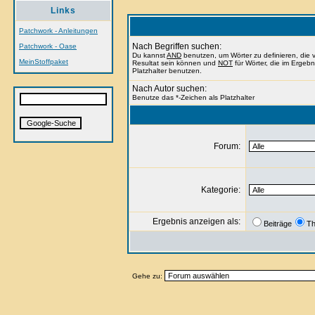
Links
Patchwork - Anleitungen
Nach Begriffen suchen:
Patchwork - Oase
Du kannst
AND
benutzen, um Wörter zu definieren, di
MeinStoffpaket
Resultat sein können und
NOT
für Wörter, die im Ergeb
Platzhalter benutzen.
Nach Autor suchen:
Benutze das *-Zeichen als Platzhalter
Forum:
Kategorie:
Ergebnis anzeigen als:
Beiträge
T
Gehe zu: