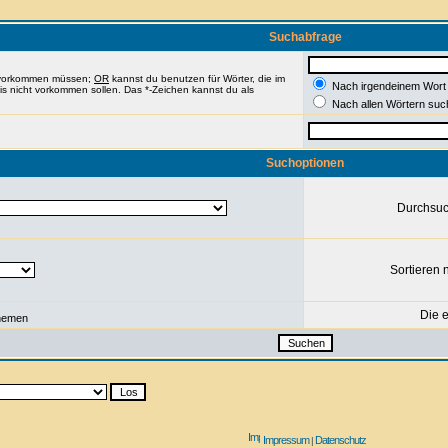
Suchabfrage
e vorkommen müssen;
OR
kannst du benutzen für Wörter, die im
Nach irgendeinem Wort
nis nicht vorkommen sollen. Das *-Zeichen kannst du als
Nach allen Wörtern suc
Suchoptionen
Durchsu
Sortieren 
Die e
hemen
Impressum
Datenschutz
|