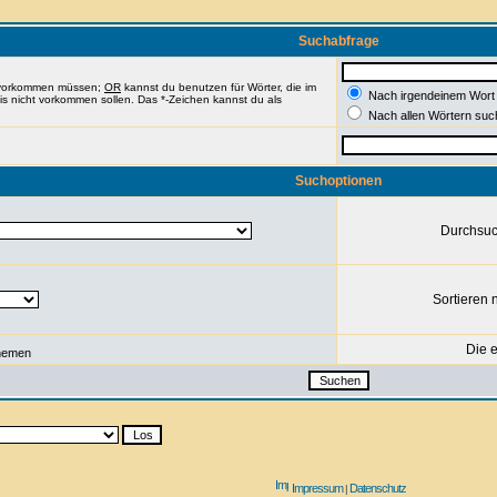
Suchabfrage
e vorkommen müssen;
OR
kannst du benutzen für Wörter, die im
Nach irgendeinem Wort
nis nicht vorkommen sollen. Das *-Zeichen kannst du als
Nach allen Wörtern suc
Suchoptionen
Durchsu
Sortieren 
Die e
hemen
Impressum
Datenschutz
|