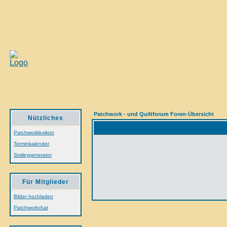
Patchwork - und Quiltforum Foren-Übersicht
Nützliches
Patchworklexikon
Terminkalender
Smileygenerator
Für Mitglieder
Bilder hochladen
Patchworkchat