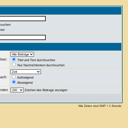
 suchen
hen
chen:
Titel und Text durchsuchen
Nur Nachrichtentext durchsuchen
nach:
Aufsteigend
Absteigend
rsten
Zeichen des Beitrags anzeigen
Alle Zeiten sind GMT + 1 Stunde