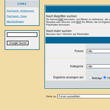
Links
Patchwork - Anleitungen
Nach Begriffen suchen:
Patchwork - Oase
Du kannst
AND
benutzen, um Wörter zu definieren, di
MeinStoffpaket
Resultat sein können und
NOT
für Wörter, die im Ergeb
Platzhalter benutzen.
Nach Autor suchen:
Benutze das *-Zeichen als Platzhalter
Forum:
Kategorie:
Ergebnis anzeigen als:
Beiträge
T
Gehe zu: