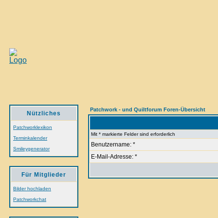
Patchwork - und Quiltforum Foren-Übersicht
Nützliches
Patchworklexikon
Mit * markierte Felder sind erforderlich
Terminkalender
Benutzername: *
Smileygenerator
E-Mail-Adresse: *
Für Mitglieder
Bilder hochladen
Patchworkchat