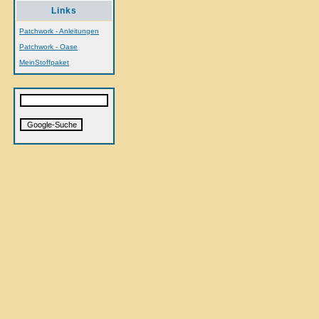
Links
Patchwork - Anleitungen
Patchwork - Oase
MeinStoffpaket