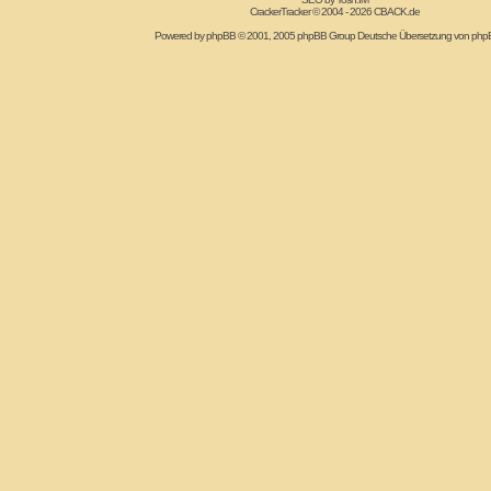
CrackerTracker © 2004 - 2026
CBACK.de
Powered by
phpBB
© 2001, 2005 phpBB Group Deutsche Übersetzung von
php