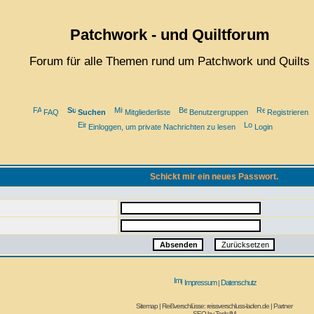
Patchwork - und Quiltforum
Forum für alle Themen rund um Patchwork und Quilts
FAQ
Suchen
Mitgliederliste
Benutzergruppen
Registrieren
Einloggen, um private Nachrichten zu lesen
Login
Schickt mir ein neues Passwort.
Impressum
Datenschutz
|
Sitemap
|
Reißverschlüsse: reissverschluss-laden.de
|
Partner
SEO by
Tosh:IM