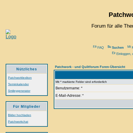
Patchwo
Forum für alle Th
FAQ
Suchen
M
Einloggen, 
Patchwork - und Quiltforum Foren-Übersicht
Nützliches
Patchworklexikon
Mit * markierte Felder sind erforderlich
Terminkalender
Benutzername: *
Smileygenerator
E-Mail-Adresse: *
Für Mitglieder
Bilder hochladen
Patchworkchat