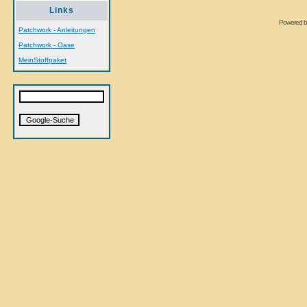
Links
Powered 
Patchwork - Anleitungen
Patchwork - Oase
MeinStoffpaket