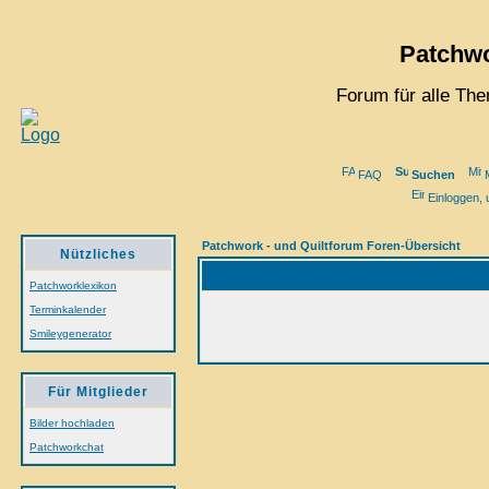
Patchwo
Forum für alle Th
FAQ
Suchen
M
Einloggen, 
Patchwork - und Quiltforum Foren-Übersicht
Nützliches
Patchworklexikon
Terminkalender
Smileygenerator
Für Mitglieder
Bilder hochladen
Patchworkchat