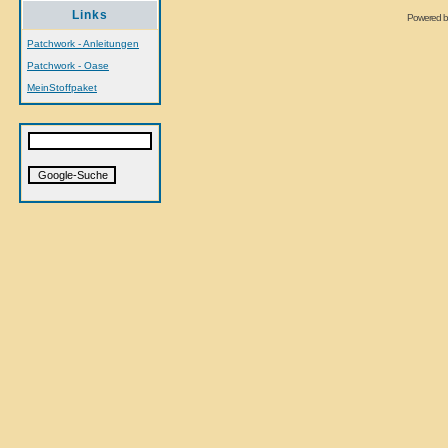
Links
Powered 
Patchwork - Anleitungen
Patchwork - Oase
MeinStoffpaket