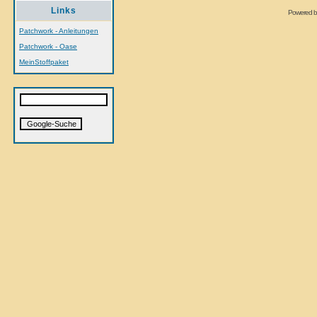
Links
Powered 
Patchwork - Anleitungen
Patchwork - Oase
MeinStoffpaket