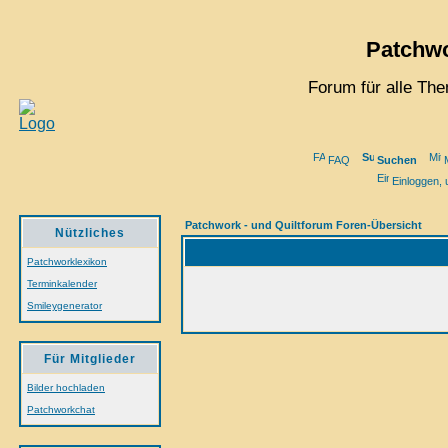
Patchwo
Forum für alle Th
FAQ
Suchen
M
Einloggen, 
Patchwork - und Quiltforum Foren-Übersicht
Nützliches
Patchworklexikon
Terminkalender
Smileygenerator
Für Mitglieder
Bilder hochladen
Patchworkchat