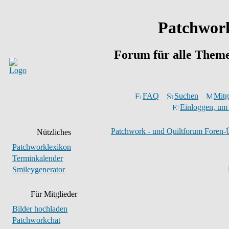
Patchwork
Forum für alle Them
FAQ
Suchen
Mitgl
Einloggen, um 
Patchwork - und Quiltforum Foren-
Nützliches
Patchworklexikon
Terminkalender
Smileygenerator
Für Mitglieder
Bilder hochladen
Patchworkchat