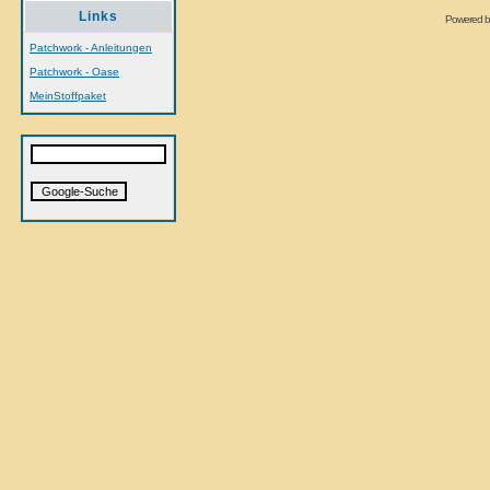
Links
Powered 
Patchwork - Anleitungen
Patchwork - Oase
MeinStoffpaket