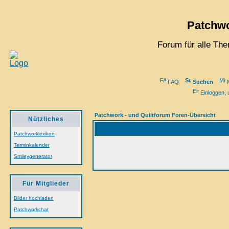
Patchwo
Forum für alle Th
FAQ
Suchen
M
Einloggen, 
Patchwork - und Quiltforum Foren-Übersicht
Nützliches
Patchworklexikon
Terminkalender
Smileygenerator
Für Mitglieder
Bilder hochladen
Patchworkchat