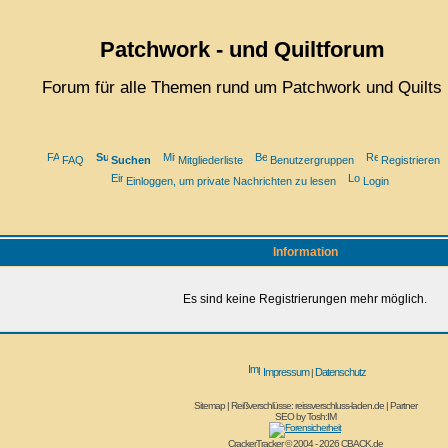
Patchwork - und Quiltforum
Forum für alle Themen rund um Patchwork und Quilts
FAQ
Suchen
Mitgliederliste
Benutzergruppen
Registrieren
Einloggen, um private Nachrichten zu lesen
Login
Information
Es sind keine Registrierungen mehr möglich.
Impressum
Datenschutz
|
Sitemap
|
Reißverschlüsse: reissverschluss-laden.de
|
Partner
SEO by
Tosh:IM
CrackerTracker © 2004 - 2026
CBACK.de