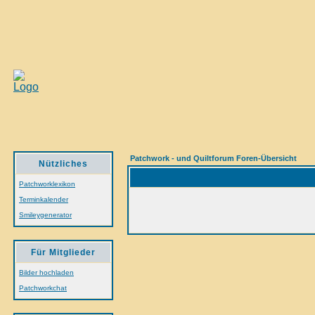
Patchwork - und Quiltforum Foren-Übersicht
Nützliches
Patchworklexikon
Terminkalender
Smileygenerator
Für Mitglieder
Bilder hochladen
Patchworkchat