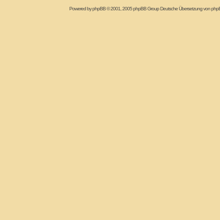
Powered by
phpBB
© 2001, 2005 phpBB Group Deutsche Übersetzung von
php