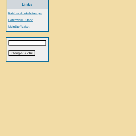
Links
Patchwork - Anleitungen
Patchwork - Oase
MeinStoffpaket