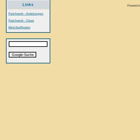
Links
Powered 
Patchwork - Anleitungen
Patchwork - Oase
MeinStoffpaket