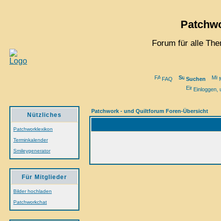
Patchwo
Forum für alle Th
FAQ
Suchen
M
Einloggen, 
Patchwork - und Quiltforum Foren-Übersicht
Nützliches
Patchworklexikon
Terminkalender
Smileygenerator
Für Mitglieder
Bilder hochladen
Patchworkchat