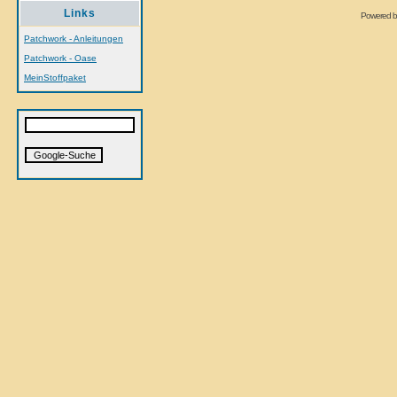
Links
Powered 
Patchwork - Anleitungen
Patchwork - Oase
MeinStoffpaket