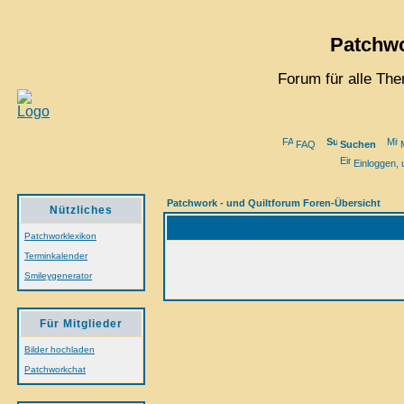
Patchwo
Forum für alle Th
FAQ
Suchen
M
Einloggen, 
Patchwork - und Quiltforum Foren-Übersicht
Nützliches
Patchworklexikon
Terminkalender
Smileygenerator
Für Mitglieder
Bilder hochladen
Patchworkchat