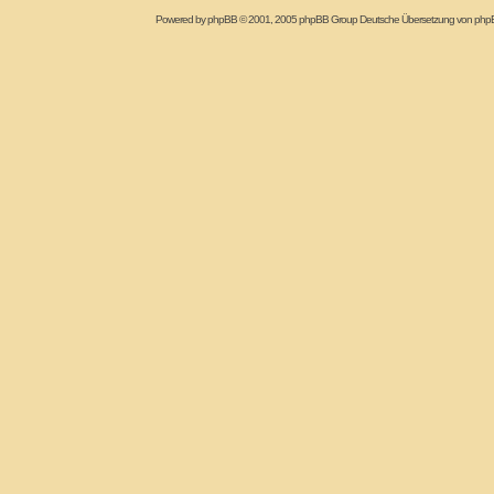
Powered by
phpBB
© 2001, 2005 phpBB Group Deutsche Übersetzung von
php