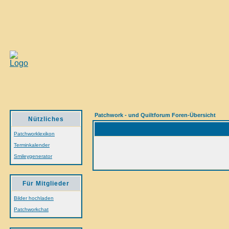
Patchwork - und Quiltforum Foren-Übersicht
Nützliches
Patchworklexikon
Terminkalender
Smileygenerator
Für Mitglieder
Bilder hochladen
Patchworkchat