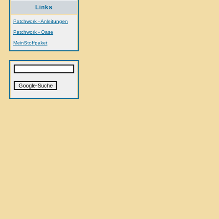
Links
Patchwork - Anleitungen
Patchwork - Oase
MeinStoffpaket