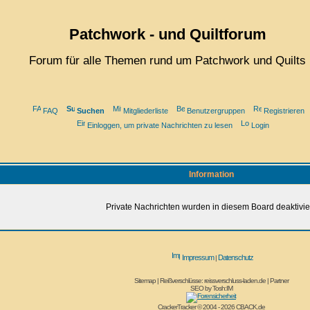
Patchwork - und Quiltforum
Forum für alle Themen rund um Patchwork und Quilts
FAQ
Suchen
Mitgliederliste
Benutzergruppen
Registrieren
Einloggen, um private Nachrichten zu lesen
Login
Information
Private Nachrichten wurden in diesem Board deaktivier
Impressum
Datenschutz
|
Sitemap
|
Reißverschlüsse: reissverschluss-laden.de
|
Partner
SEO by
Tosh:IM
CrackerTracker © 2004 - 2026
CBACK.de