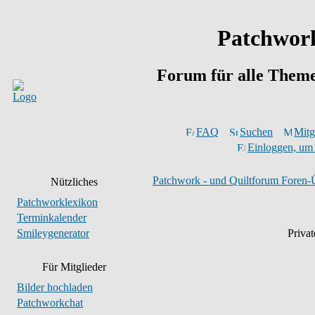
Patchwork
Forum für alle Them
FAQ
Suchen
Mitgl
Einloggen, um 
Patchwork - und Quiltforum Foren-
Nützliches
Patchworklexikon
Terminkalender
Smileygenerator
Privat
Für Mitglieder
Bilder hochladen
Patchworkchat