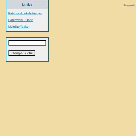
Links
Powered 
Patchwork - Anleitungen
Patchwork - Oase
MeinStoffpaket