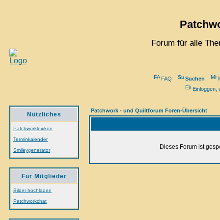
Patchwo
Forum für alle Th
FAQ
Suchen
M
Einloggen, 
Patchwork - und Quiltforum Foren-Übersicht
Nützliches
Patchworklexikon
Terminkalender
Dieses Forum ist gespe
Smileygenerator
Für Mitglieder
Bilder hochladen
Patchworkchat