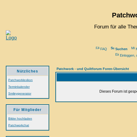
Patchwo
Forum für alle Th
FAQ
Suchen
M
Einloggen, 
Patchwork - und Quiltforum Foren-Übersicht
Nützliches
Patchworklexikon
Terminkalender
Dieses Forum ist gespe
Smileygenerator
Für Mitglieder
Bilder hochladen
Patchworkchat