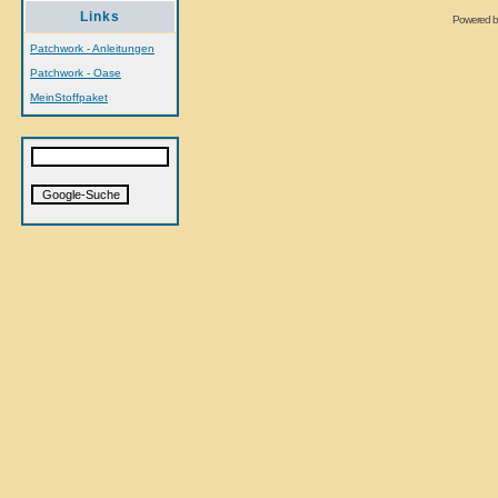
Links
Powered 
Patchwork - Anleitungen
Patchwork - Oase
MeinStoffpaket