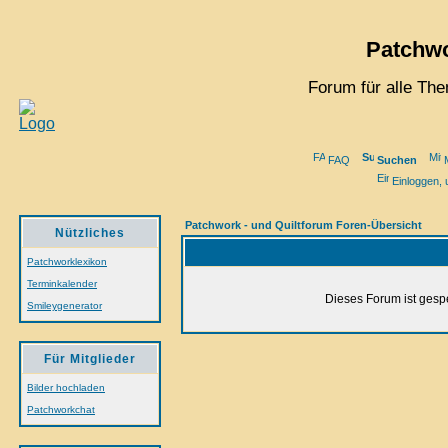
Patchwo
Forum für alle Th
FAQ
Suchen
M
Einloggen, 
Patchwork - und Quiltforum Foren-Übersicht
Nützliches
Patchworklexikon
Terminkalender
Dieses Forum ist gespe
Smileygenerator
Für Mitglieder
Bilder hochladen
Patchworkchat