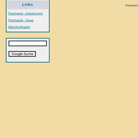
Links
Powered 
Patchwork - Anleitungen
Patchwork - Oase
MeinStoffpaket