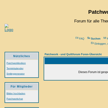
Patchwo
Forum für alle Th
FAQ
Suchen
M
Einloggen, 
Patchwork - und Quiltforum Foren-Übersicht
Nützliches
Patchworklexikon
Terminkalender
Dieses Forum ist gespe
Smileygenerator
Für Mitglieder
Bilder hochladen
Patchworkchat