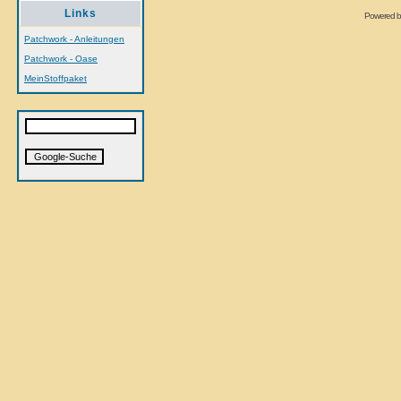
Links
Powered 
Patchwork - Anleitungen
Patchwork - Oase
MeinStoffpaket