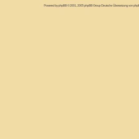
Powered by
phpBB
© 2001, 2005 phpBB Group Deutsche Übersetzung von
php