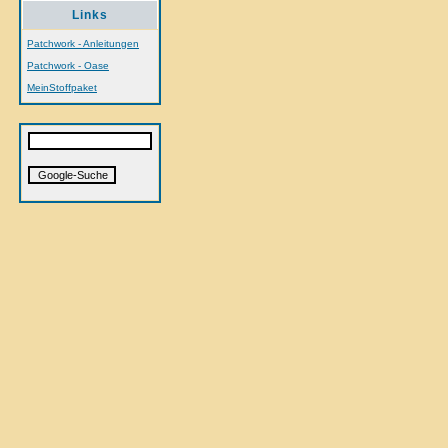
Links
Patchwork - Anleitungen
Patchwork - Oase
MeinStoffpaket