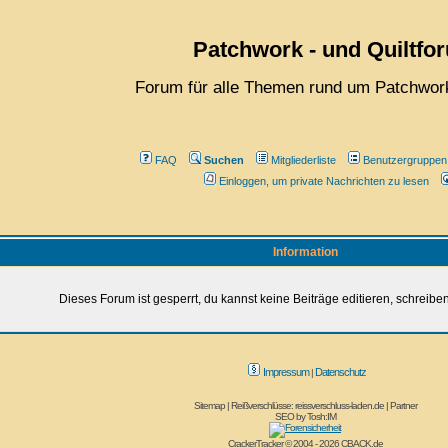
Patchwork - und Quiltfo
Forum für alle Themen rund um Patchwork
FAQ
Suchen
Mitgliederliste
Benutzergruppen
Einloggen, um private Nachrichten zu lesen
Information
Dieses Forum ist gesperrt, du kannst keine Beiträge editieren, schreibe
Impressum
Datenschutz
|
Sitemap
|
Reißverschlüsse: reissverschluss-laden.de
|
Partner
SEO by
Tosh:IM
CrackerTracker © 2004 - 2026
CBACK.de