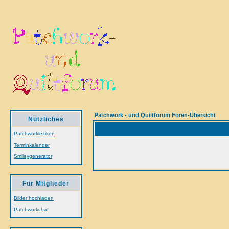
Patchwork - und Quiltforum Foren-Übersicht
Nützliches
Patchworklexikon
Terminkalender
Smileygenerator
Für Mitglieder
Bilder hochladen
Patchworkchat