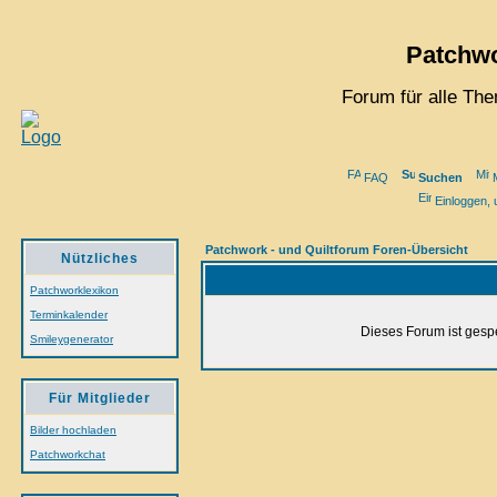
Patchwo
Forum für alle Th
FAQ
Suchen
M
Einloggen, 
Patchwork - und Quiltforum Foren-Übersicht
Nützliches
Patchworklexikon
Terminkalender
Dieses Forum ist gespe
Smileygenerator
Für Mitglieder
Bilder hochladen
Patchworkchat