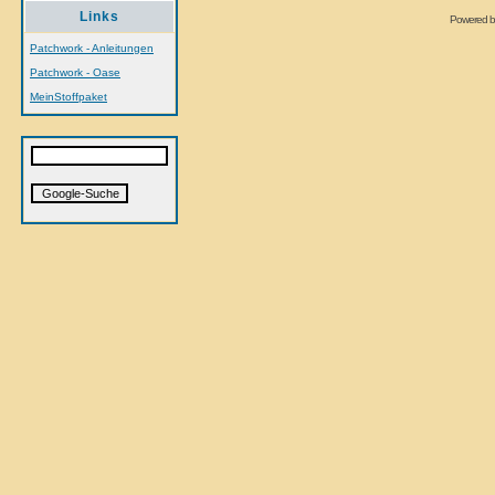
Links
Powered 
Patchwork - Anleitungen
Patchwork - Oase
MeinStoffpaket