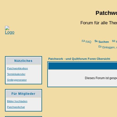
Patchwo
Forum für alle Th
FAQ
Suchen
M
Einloggen, 
Patchwork - und Quiltforum Foren-Übersicht
Nützliches
Patchworklexikon
Terminkalender
Dieses Forum ist gespe
Smileygenerator
Für Mitglieder
Bilder hochladen
Patchworkchat