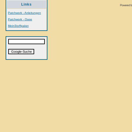
Links
Powered 
Patchwork - Anleitungen
Patchwork - Oase
MeinStoffpaket