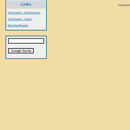
Links
Powered 
Patchwork - Anleitungen
Patchwork - Oase
MeinStoffpaket