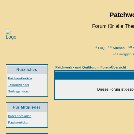
Patchwo
Forum für alle Th
FAQ
Suchen
M
Einloggen, 
Patchwork - und Quiltforum Foren-Übersicht
Nützliches
Patchworklexikon
Terminkalender
Dieses Forum ist gespe
Smileygenerator
Für Mitglieder
Bilder hochladen
Patchworkchat