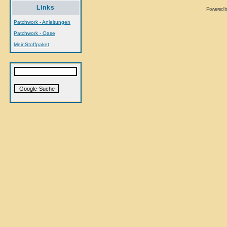
Links
Powered 
Patchwork - Anleitungen
Patchwork - Oase
MeinStoffpaket