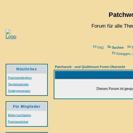
Patchwo
Forum für alle Th
FAQ
Suchen
M
Einloggen, 
Patchwork - und Quiltforum Foren-Übersicht
Nützliches
Patchworklexikon
Terminkalender
Dieses Forum ist gespe
Smileygenerator
Für Mitglieder
Bilder hochladen
Patchworkchat