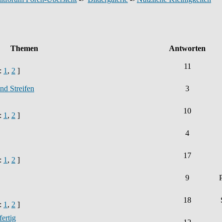
Themen
Antworten
11
e:
1
,
2
]
nd Streifen
3
10
e:
1
,
2
]
4
17
e:
1
,
2
]
9
18
e:
1
,
2
]
fertig