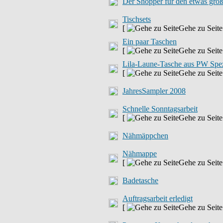
Der Shopper für den etwas grö
Tischsets
[
Gehe zu Seit
Ein paar Taschen
[
Gehe zu Seit
Lila-Laune-Tasche aus PW Spez
[
Gehe zu Seit
JahresSampler 2008
Schnelle Sonntagsarbeit
[
Gehe zu Seit
Nähmäppchen
Nähmappe
[
Gehe zu Seit
Badetasche
Auftragsarbeit erledigt
[
Gehe zu Seit