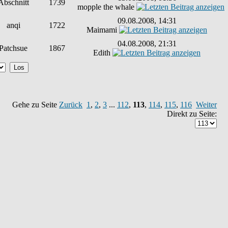
Abschnitt
1739
mopple the whale
09.08.2008, 14:31
anqi
1722
Maimami
04.08.2008, 21:31
Patchsue
1867
Edith
Gehe zu Seite
Zurück
1
,
2
,
3
...
112
,
113
,
114
,
115
,
116
Weiter
Direkt zu Seite: