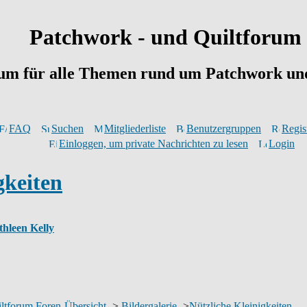
Patchwork - und Quiltforum
um für alle Themen rund um Patchwork und
FAQ
Suchen
Mitgliederliste
Benutzergruppen
Regis
Einloggen, um private Nachrichten zu lesen
Login
gkeiten
thleen Kelly
ltforum Foren-Übersicht
->
Bildergalerie
->
Nützliche Kleinigkeiten