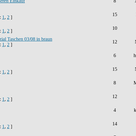
ßeren Einkauf
8
15
e:
1
,
2
]
10
e:
1
,
2
]
ial Taschen 03/08 in braun
12
e:
1
,
2
]
6
h
15
e:
1
,
2
]
8
M
12
e:
1
,
2
]
4
k
14
e:
1
,
2
]