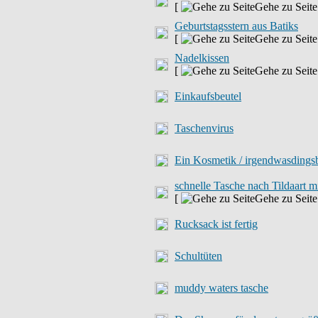
[
Gehe zu Seit
Geburtstagsstern aus Batiks
[
Gehe zu Seit
Nadelkissen
[
Gehe zu Seit
Einkaufsbeutel
Taschenvirus
Ein Kosmetik / irgendwasdingsbum
schnelle Tasche nach Tildaart 
[
Gehe zu Seit
Rucksack ist fertig
Schultüten
muddy waters tasche