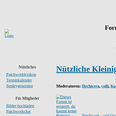
For
Nützliche Kleini
Nützliches
Patchworklexikon
Terminkalender
Smileygenerator
Moderatoren
:
Hechicera
,
colli
,
Ka
Für Mitglieder
Bilder hochladen
Patchworkchat
Patchwork - und Qui