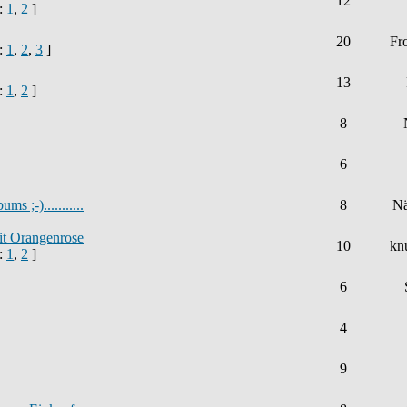
12
e:
1
,
2
]
20
Fr
e:
1
,
2
,
3
]
13
e:
1
,
2
]
8
6
s ;-)...........
8
Nä
mit Orangenrose
10
kn
e:
1
,
2
]
6
4
9