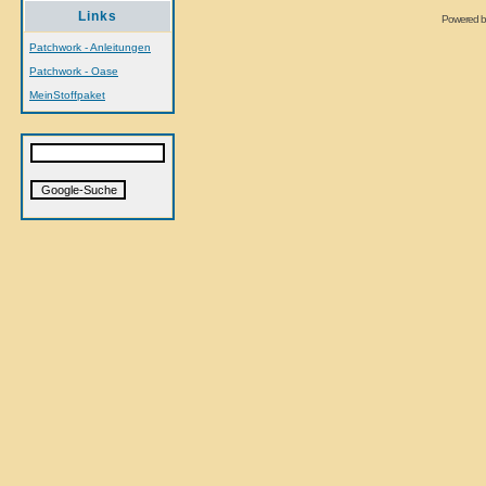
Links
Powered 
Patchwork - Anleitungen
Patchwork - Oase
MeinStoffpaket