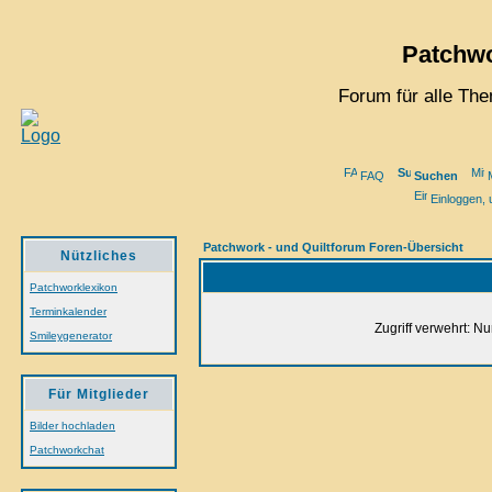
Patchwo
Forum für alle Th
FAQ
Suchen
M
Einloggen, 
Patchwork - und Quiltforum Foren-Übersicht
Nützliches
Patchworklexikon
Terminkalender
Zugriff verwehrt: N
Smileygenerator
Für Mitglieder
Bilder hochladen
Patchworkchat