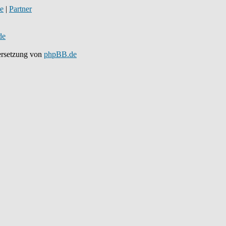
de
|
Partner
de
rsetzung von
phpBB.de