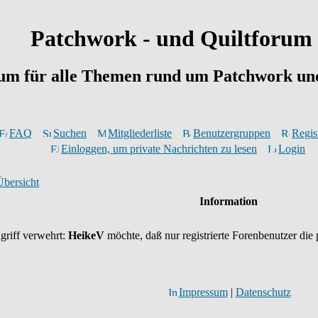
Patchwork - und Quiltforum
um für alle Themen rund um Patchwork und
FAQ
Suchen
Mitgliederliste
Benutzergruppen
Regis
Einloggen, um private Nachrichten zu lesen
Login
Übersicht
Information
griff verwehrt:
HeikeV
möchte, daß nur registrierte Forenbenutzer die 
Impressum
|
Datenschutz