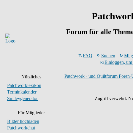
Patchwork
Forum für alle Them
FAQ
Suchen
Mitgl
Einloggen, um 
Patchwork - und Quiltforum Foren-
Nützliches
Patchworklexikon
Terminkalender
Smileygenerator
Zugriff verwehrt: Nu
Für Mitglieder
Bilder hochladen
Patchworkchat