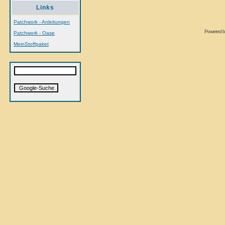
Links
Patchwork - Anleitungen
Powered 
Patchwork - Oase
MeinStoffpaket