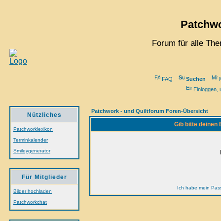
Patchwo
Forum für alle Th
FAQ
Suchen
M
Einloggen, 
Patchwork - und Quiltforum Foren-Übersicht
Nützliches
Gib bitte deinen
Patchworklexikon
Terminkalender
Smileygenerator
Für Mitglieder
Ich habe mein Pas
Bilder hochladen
Patchworkchat