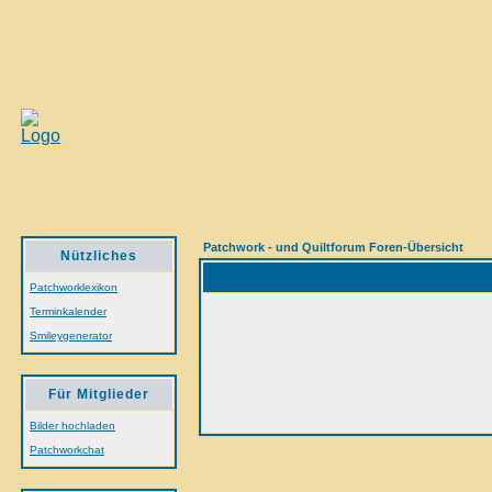
Patchwork - und Quiltforum Foren-Übersicht
Nützliches
Patchworklexikon
Terminkalender
Smileygenerator
Für Mitglieder
Bilder hochladen
Patchworkchat