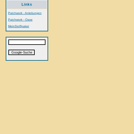
Links
Patchwork - Anleitungen
Patchwork - Oase
MeinStoffpaket