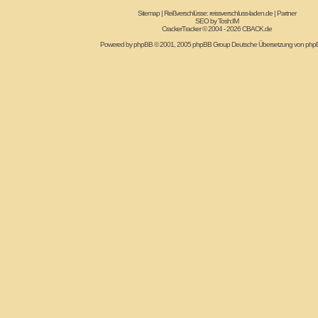
Sitemap
|
Reißverschlüsse: reissverschluss-laden.de
|
Partner
SEO by
Tosh:IM
CrackerTracker © 2004 - 2026
CBACK.de
Powered by
phpBB
© 2001, 2005 phpBB Group Deutsche Übersetzung von
php