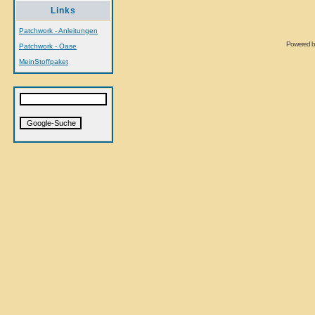
Links
Patchwork - Anleitungen
Powered 
Patchwork - Oase
MeinStoffpaket