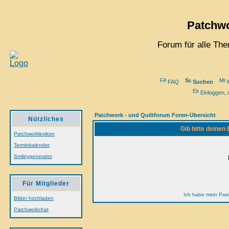
Patchwo
Forum für alle Th
FAQ
Suchen
M
Einloggen, 
Patchwork - und Quiltforum Foren-Übersicht
Nützliches
Gib bitte deinen
Patchworklexikon
Terminkalender
Smileygenerator
Für Mitglieder
Ich habe mein Pas
Bilder hochladen
Patchworkchat