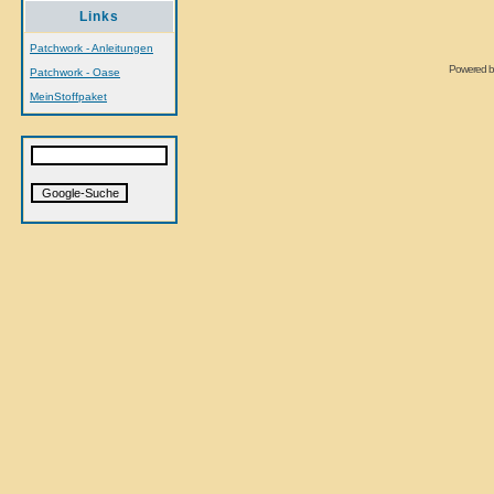
Links
Patchwork - Anleitungen
Powered 
Patchwork - Oase
MeinStoffpaket