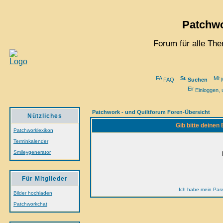
Patchwo
Forum für alle Th
FAQ
Suchen
M
Einloggen, 
Patchwork - und Quiltforum Foren-Übersicht
Nützliches
Gib bitte deinen
Patchworklexikon
Terminkalender
Smileygenerator
Für Mitglieder
Ich habe mein Pas
Bilder hochladen
Patchworkchat