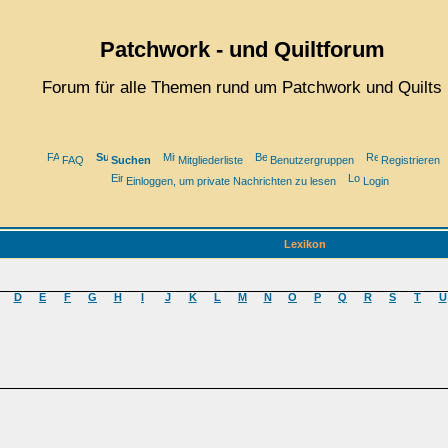
Patchwork - und Quiltforum
Forum für alle Themen rund um Patchwork und Quilts
FAQ
Suchen
Mitgliederliste
Benutzergruppen
Registrieren
Einloggen, um private Nachrichten zu lesen
Login
Lexikon
D
E
F
G
H
I
J
K
L
M
N
O
P
Q
R
S
T
U