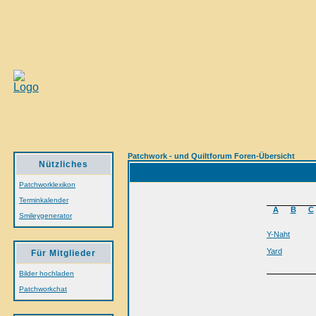
Patchwork - und Quiltforum Foren-Übersicht
Nützliches
Patchworklexikon
Terminkalender
A
B
C
Smileygenerator
Y-Naht
Yard
Für Mitglieder
Bilder hochladen
Patchworkchat