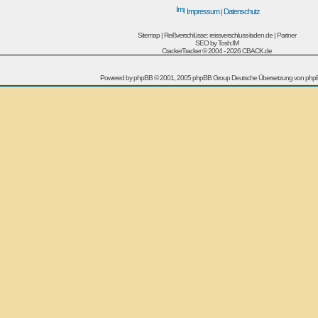
Impressum
Datenschutz
|
Sitemap
|
Reißverschlüsse: reissverschluss-laden.de
|
Partner
SEO by
Tosh:IM
CrackerTracker © 2004 - 2026
CBACK.de
Powered by
phpBB
© 2001, 2005 phpBB Group Deutsche Übersetzung von
php