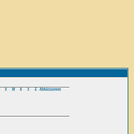
V
W
X
Y
Z
Abkürzungen