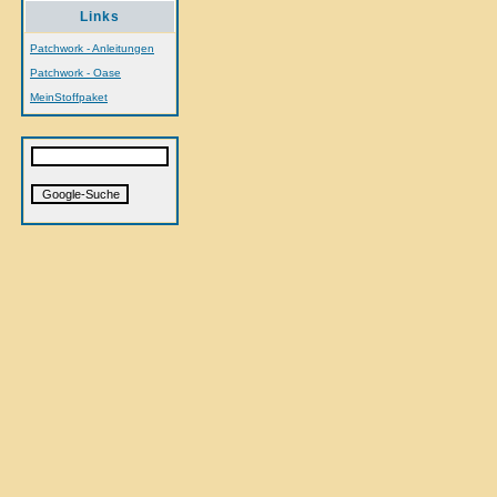
Links
Patchwork - Anleitungen
Patchwork - Oase
MeinStoffpaket