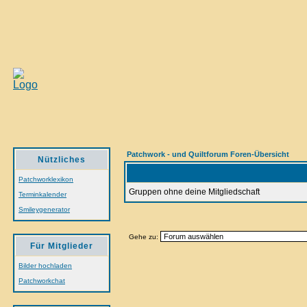
Patchwork - und Quiltforum Foren-Übersicht
Nützliches
Patchworklexikon
Gruppen ohne deine Mitgliedschaft
Terminkalender
Smileygenerator
Gehe zu:
Für Mitglieder
Bilder hochladen
Patchworkchat