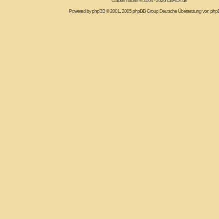
CrackerTracker © 2004 - 2026
CBACK.de
Powered by
phpBB
© 2001, 2005 phpBB Group Deutsche Übersetzung von
php