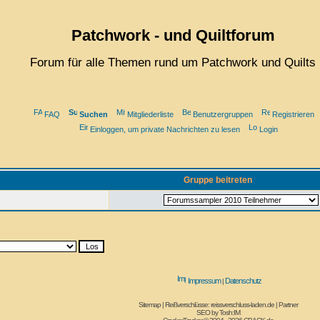
Patchwork - und Quiltforum
Forum für alle Themen rund um Patchwork und Quilts
FAQ
Suchen
Mitgliederliste
Benutzergruppen
Registrieren
Einloggen, um private Nachrichten zu lesen
Login
Gruppe beitreten
Impressum
Datenschutz
|
Sitemap
|
Reißverschlüsse: reissverschluss-laden.de
|
Partner
SEO by
Tosh:IM