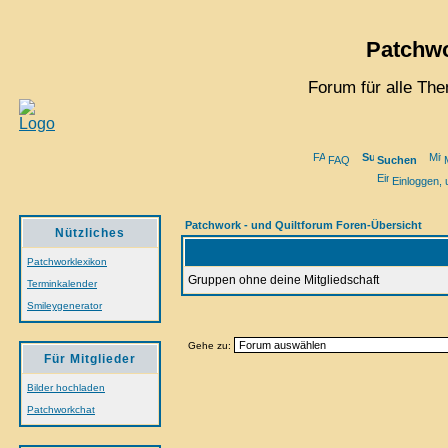
Patchwo
Forum für alle Th
FAQ
Suchen
M
Einloggen, 
Patchwork - und Quiltforum Foren-Übersicht
Nützliches
Patchworklexikon
Gruppen ohne deine Mitgliedschaft
Terminkalender
Smileygenerator
Gehe zu:
Für Mitglieder
Bilder hochladen
Patchworkchat