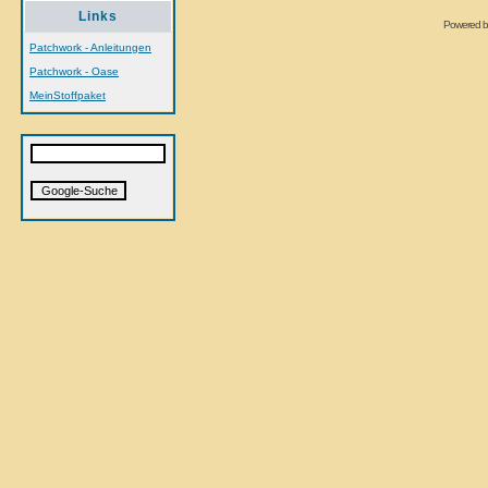
Links
Powered 
Patchwork - Anleitungen
Patchwork - Oase
MeinStoffpaket