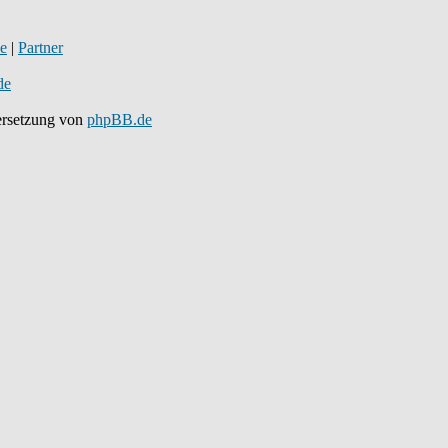
de
|
Partner
de
rsetzung von
phpBB.de