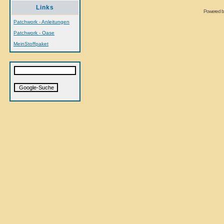
Links
Powered 
Patchwork - Anleitungen
Patchwork - Oase
MeinStoffpaket