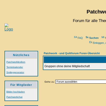
Patchwo
Forum für alle Th
FAQ
Suchen
M
Einloggen, 
Patchwork - und Quiltforum Foren-Übersicht
Nützliches
Patchworklexikon
Gruppen ohne deine Mitgliedschaft
Terminkalender
Smileygenerator
Gehe zu:
Für Mitglieder
Bilder hochladen
Patchworkchat