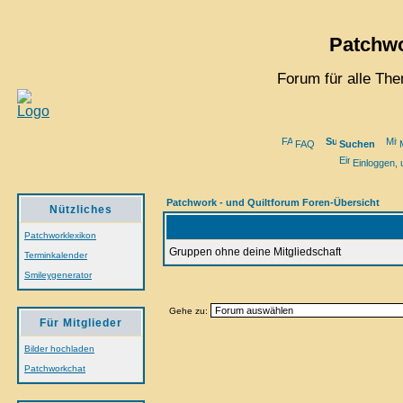
Patchwo
Forum für alle Th
FAQ
Suchen
M
Einloggen, 
Patchwork - und Quiltforum Foren-Übersicht
Nützliches
Patchworklexikon
Gruppen ohne deine Mitgliedschaft
Terminkalender
Smileygenerator
Gehe zu:
Für Mitglieder
Bilder hochladen
Patchworkchat