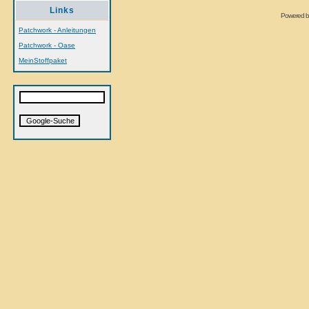
Links
Powered 
Patchwork - Anleitungen
Patchwork - Oase
MeinStoffpaket